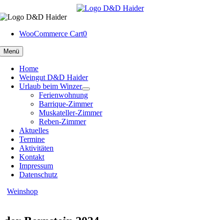
Skip
to
content
WooCommerce Cart
0
Menü
Home
Weingut D&D Haider
Urlaub beim Winzer
Ferienwohnung
Barrique-Zimmer
Muskateller-Zimmer
Reben-Zimmer
Aktuelles
Termine
Aktivitäten
Kontakt
Impressum
Datenschutz
Weinshop