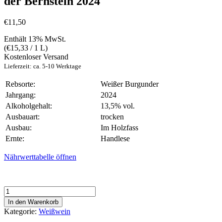
der Bernstein 2024
€
11,50
Enthält 13% MwSt.
(
€
15,33
/ 1 L)
Kostenloser Versand
Lieferzeit: ca. 5-10 Werktage
Rebsorte:
Weißer Burgunder
Jahrgang:
2024
Alkoholgehalt:
13,5% vol.
Ausbauart:
trocken
Ausbau:
Im Holzfass
Ernte:
Handlese
Nährwerttabelle öffnen
der
Bernstein
In den Warenkorb
2024
Kategorie:
Weißwein
Menge