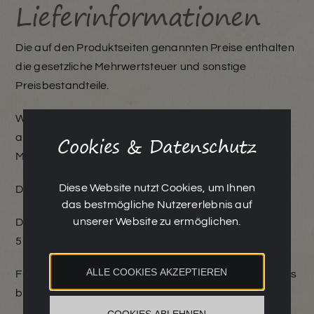
Urlaub beim Winzer
Lieferinformationen
Aktuelles
Die auf den Produktseiten genannten Preise enthalten
die gesetzliche Mehrwertsteuer und sonstige
Preisbestandteile.
Termine
Wir liefern bzw. versenden nur innerhalb Österreichs,
Aktivitäten
Cookies & Datenschutz
ausschließlich in 12er Kartons und ab einer
Mindestbestellmenge von 12 Flaschen.
Kontakt
Diese Website nutzt Cookies, um Ihnen
Die Lieferung erfolgt kostenlos.
das bestmögliche Nutzererlebnis auf
unserer Website zu ermöglichen.
Die Lieferzeit beträgt, wenn nicht anders angegeben,
Impressum
5 – 10 Werktage.
ALLE COOKIES AKZEPTIEREN
Datenschutz
Für Lieferungen in andere Länder kontaktieren Sie uns
bitte per E-Mail unter
weingut@ddhaider.at
.
COOKIES ABLEHNEN