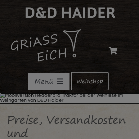
Skip
to
content
Menü
Weinshop
Home
Preise, Versandkosten
Weingut D&D Haider
und